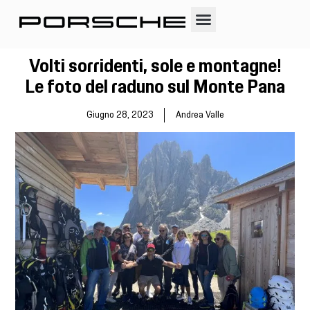
White Cup 24-25
Foto e video
Area Riservata
Volti sorridenti, sole e montagne!
Le foto del raduno sul Monte Pana
Giugno 28, 2023
Andrea Valle