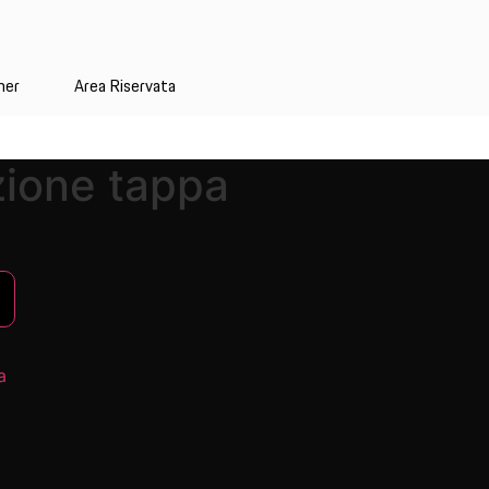
ner
Area Riservata
zione tappa
a