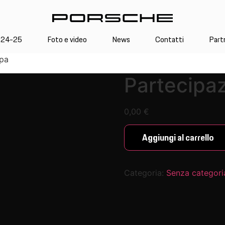
 24-25
Foto e video
News
Contatti
Part
ppa
Partecipa
0,00
€
Aggiungi al carrello
Categoria:
Senza categori